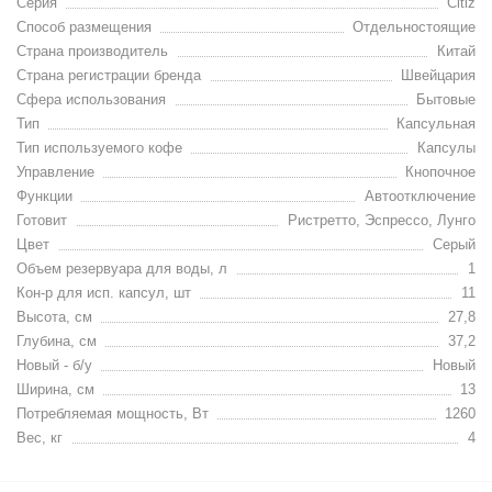
Серия
Citiz
Способ размещения
Отдельностоящие
Страна производитель
Китай
Страна регистрации бренда
Швейцария
Сфера использования
Бытовые
Тип
Капсульная
Тип используемого кофе
Капсулы
Управление
Кнопочное
Функции
Автоотключение
Готовит
Ристретто, Эспрессо, Лунго
Цвет
Серый
Объем резервуара для воды, л
1
Кон-р для исп. капсул, шт
11
Высота, см
27,8
Глубина, см
37,2
Новый - б/у
Новый
Ширина, см
13
Потребляемая мощность, Вт
1260
Вес, кг
4