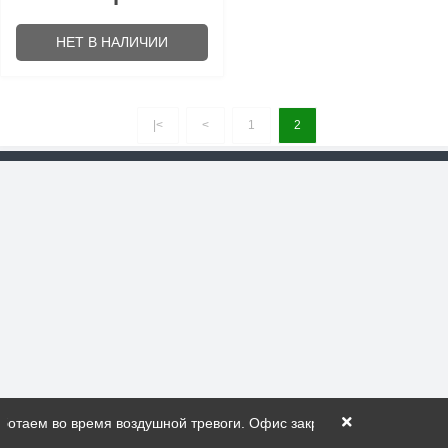
НЕТ В НАЛИЧИИ
|<
<
1
2
отаем во время воздушной тревоги. Офис закрыт! _ _ _ _ _ _ _ Мы 