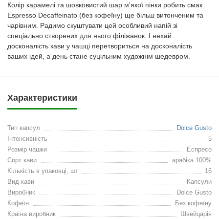
Колір карамелі та шовковистий шар м'якої пінки робить смак
Espresso Decaffeinato (без кофеїну) ще більш витонченим та
чарівним. Радимо скуштувати цей особливий напій зі
спеціально створених для нього філіжанок. І нехай
досконалість кави у чашці перетвориться на досконалість
ваших ідей, а день стане суцільним художнім шедевром.
Характеристики
Тип капсул
Dolce Gusto
Інтенсивність
5
Розмір чашки
Еспресо
Сорт кави
арабіка 100%
Кількість в упаковці, шт
16
Вид кави
Капсули
Виробник
Dolce Gusto
Кофеїн
Без кофеїну
Країна виробник
Швейцарія