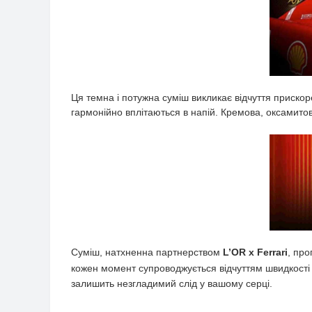
Ця темна і потужна суміш викликає відчуття прискор
гармонійно вплітаються в напій. Кремова, оксамито
Суміш, натхненна партнерством
L’OR x Ferrari
, пр
кожен момент супроводжується відчуттям швидкості 
залишить незгладимий слід у вашому серці.