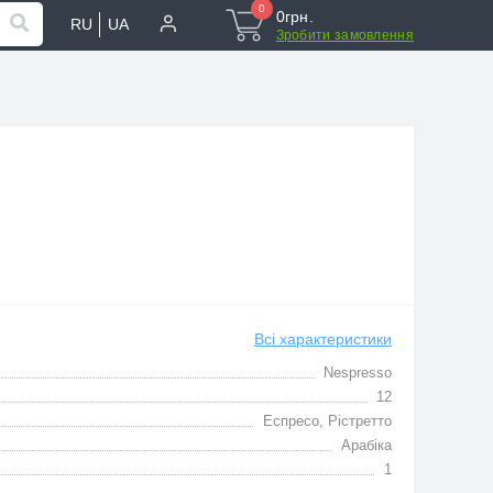
0
0грн.
RU
UA
Зробити замовлення
Всі характеристики
Nespresso
12
Еспресо, Рiстретто
Арабіка
1