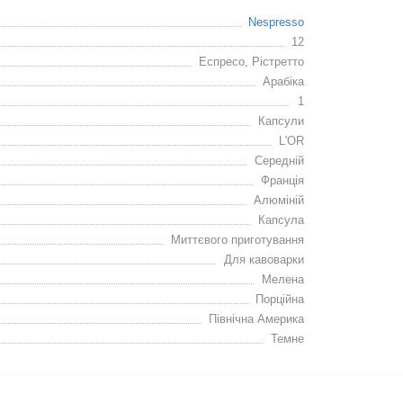
Nespresso
12
Еспресо, Рiстретто
Арабіка
1
Капсули
L'OR
Середнiй
Франція
Алюміній
Капсула
Миттєвого приготування
Для кавоварки
Мелена
Порційна
Пiвнiчна Америка
Темне