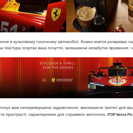
ення в культовому гоночному автомобілі. Кожен ковток розкриває ск
ва текстура огортає ваші почуття, залишаючи незабутнє враження і 
опонує вам неперевершене задоволення, викликаючи трепет для ваши
та пристрасті, характерними для справжніх автогонок.
Л'ОР
Імола Рі