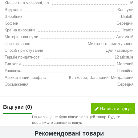
Кількість в упаковці, шт
16
Вид кави
Капсули
Виробник
Bialetti
Кофеїн
Середній
Країна виробник
Італія
Матеріал капсули
Алюміній
Приготування
Миттєвого приготування
Спосіб приготування
Для кавоварки
Термін придатності
12 місяців
Тип кави
Мелений
Упаковка
Порційна
Ароматичний профіль
Квітковий, Ванільний, Мигдальний
Обсмаження
Середня
Відгуки (0)
Написати відгук
На жаль ще не було відгуків про цей товар. Будьте
першим хто залишить відгук!
Рекомендовані товари