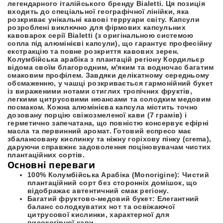
легендарного італійського бренду Bialetti. Ця позиція
входить до спеціальної географічної лінійки, яка
розкриває унікальні кавові терруари світу. Капсули
розроблені виключно для фірмових капсульних
кавоварок серії Bialetti (з оригінальною системою
сопла під алюмінієві капсули), що гарантує професійну
екстракцію та повне розкриття кавових зерен.
Колумбійська арабіка з плантацій регіону Кордильєр
відома своїм благородним, м'яким та водночас багатим
смаковим профілем. Завдяки делікатному середньому
обсмаженню, у чашці розкривається гармонійний букет
із вираженими нотами стиглих тропічних фруктів,
легкими цитрусовими нюансами та солодким медовим
посмаком. Кожна алюмінієва капсула містить точно
дозовану порцію свіжозмеленої кави (7 грамів) і
герметично запечатана, що повністю консервує ефірні
масла та первинний аромат. Готовий еспресо має
збалансовану кислинку та ніжну горіхову пінку (crema),
даруючи справжнє задоволення поціновувачам чистих
плантаційних сортів.
Основні переваги
100% Колумбійська Арабіка (Monorigine):
Чистий
плантаційний сорт без сторонніх домішок, що
відображає автентичний смак регіону.
Багатий фруктово-медовий букет:
Елегантний
баланс солодкуватих нот та освіжаючої
цитрусової кислинки, характерної для
високогірної кави.