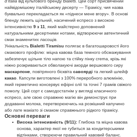
d'Italia
від культового бренду Bialetti. Цей сорт присвячений
найвідомішому італійському десерту — Тірамісу, чия назва
буквально перекладається як «піднеси мене вгору». В основі
бленду лежить щільний, насичений еспресо з високою
інтенсивністю
9 з 11
, який майстерно доповнений
натуральними десертними нотами, відтворюючи автентичний
смак знаменитих ласощів.
Унікальність
Bialetti Tiramisu
полягає в багатошаровості його
смакового профілю: міцна кавова база темного обсмажування
забезпечує щільне тіло напою та стійку пінку crema, крізь які
ніжно розкриваються обволакуючі акорди вершкового сиру
маскарпоне
, повітряного бісквіта
савоярді
та легкий шлейф
какао
. Капсули виготовлені з 100% переробного алюмінію,
який герметично консервує ефірні олії та точні 7 грамів свіжого
помолу. Цей сорт є самодостатнім у вигляді класичного
еспресо, але свою справжню магію він демонструє при
додаванні молока, перетворюючись на розкішний капучино
або лате макіато зі смаком справжнього рідкого тірамісу.
Основні переваги
Висока інтенсивність (9/11):
Глибока та міцна кавова
основа, характер якої не губиться за кондитерськими
відтінками, створюючи правильний кавовий баланс.