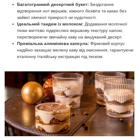
Багатогранний десертний букет:
Бездоганне
відтворення нот вершків, ніжного бісквіта та какао без
зайвої хімічної прикрості чи нудотності.
Ідеальний тандем із молоком:
Додавання молочної
пінки миттєво підкреслює вершкову текстуру напою,
перетворюючи звичайну каву на вишуканий десерт.
Преміальна алюмінієва капсула:
Фірмовий корпус
надійно захищає мелену каву від окиснення, гарантуючи
еталонну італійську екстракцію під тиском.