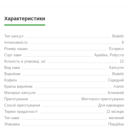
Характеристики
Тип капсул
Bialetti
Інтенсивність
9
Розмір чашки
Еспресо
Сорт кави
Арабіка, Робуста
Кількість в упаковці, шт
12
Вид кави
Капсули
Виробник
Bialetti
Кофеїн
Середній
Країна виробник
Італія
Матеріал капсули
Алюміній
Приготування
Миттєвого приготування
Спосіб приготування
Для кавоварки
Термін придатності
12 місяців
Тип кави
мелений
Упаковка
Порційна