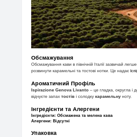
Обсмажування
Обсмажування кави в північній Італії зазвичай легше
розвинути карамельні та тостові нотки. Це надає
Ісп
Ароматичний Профіль
Ispirazione Genova Livanto
– це гладка, округла і
відчуєте запах
тостів
і солодку
карамельну
ноту.
Інгредієнти та Алергени
Інгредієнти:
Обсмажена та мелена кава
Алергени:
Відс
утні
Упаковка