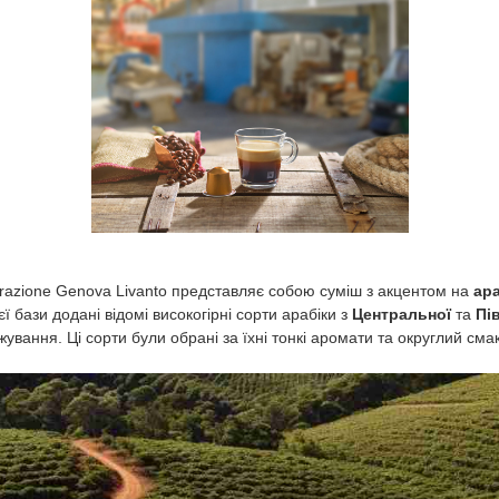
pirazione Genova Livanto представляє собою суміш з акцентом на
ара
єї бази додані відомі високогірні сорти арабіки з
Центральної
та
Пі
ування. Ці сорти були обрані за їхні тонкі аромати та округлий смак, 