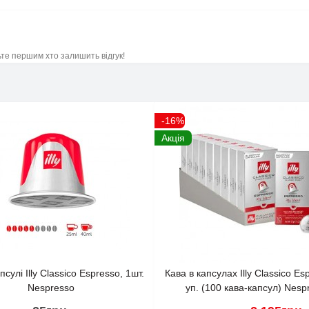
ьте першим хто залишить відгук!
-16%
Акція
псулі Illy Classico Espresso, 1шт.
Кава в капсулах Illy Classico Es
Nespresso
уп. (100 кава-капсул) Nesp