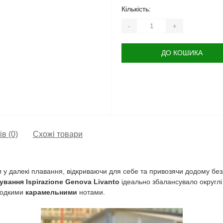
Кількість:
-
+
ДО КОШИКА
ів (0)
Схожі товари
у далекі плавання, відкриваючи для себе та привозячи додому безліч
вання Ispirazione Genova Livanto
ідеально збалансувало округл
лодкими
карамельними
нотами.