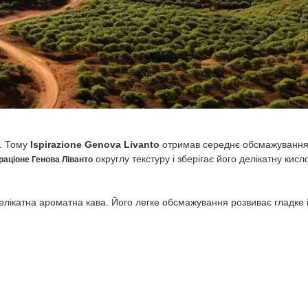
. Тому
Ispirazione Genova Livanto
отримав середнє обсмажування, 
округлу текстуру і зберігає його делікатну кисло
іраціоне Генова Ліванто
 делікатна ароматна кава. Його легке обсмажування розвиває гладке і