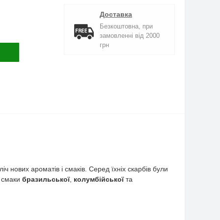
Доставка
Безкоштовна, при
замовленні від 2000
грн
 нових ароматів і смаків. Серед їхніх скарбів були
і смаки
бразильської
,
колумбійської
та