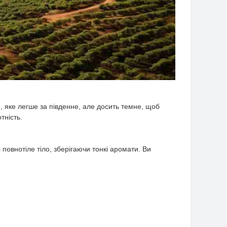
яке легше за південне, але досить темне, щоб
тність.
 повнотіле тіло, зберігаючи тонкі аромати. Ви