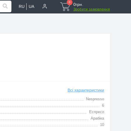
0
0грн.
RU
UA
Зробити замовлення
Всі характеристики
Nespresso
6
Еспресо
Арабіка
10