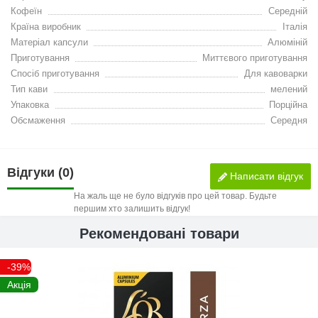
Кофеїн
Середній
Країна виробник
Італія
Матеріал капсули
Алюміній
Приготування
Миттєвого приготування
Спосіб приготування
Для кавоварки
Тип кави
мелений
Упаковка
Порційна
Обсмаження
Середня
Відгуки (0)
Написати відгук
На жаль ще не було відгуків про цей товар. Будьте
першим хто залишить відгук!
Рекомендовані товари
-39%
Акція