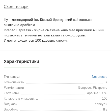
Схожі товари
Illy – легендарний італійський бренд, який займається
виключно арабікою.
Intenso Espresso - жирна смажена кава має приємний міцний
післясмак з теплими нотами какао та сухофруктів.
У лоті знаходиться 100 кавових капсул.
Характеристики
Тип капсул
Nespresso
Інтенсивність
7
Розмір чашки
Еспресо, Рістретто
Сорт кави
арабіка 100%
Кількість в упаковці, шт
100
Вид кави
Капсули
Виробник
Illy