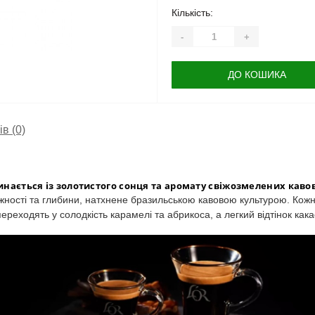
Кількість:
-
+
ДО КОШИКА
ів (0)
чинається із золотистого сонця та аромату свіжозмелених каво
жності та глибини, натхнене бразильською кавовою культурою. Кож
реходять у солодкість карамелі та абрикоса, а легкий відтінок как