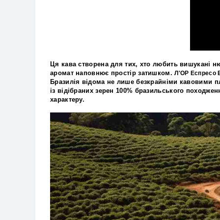
Ця кава створена для тих, хто любить
вишукані н
аромат
наповнює простір затишком.
Л'ОР Еспресо 
Бразилія відома не лише
безкрайніми кавовими п
із
відібраних зерен 100% бразильського походжен
характеру.