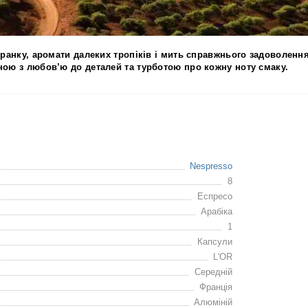
ранку, аромати далеких тропіків
і мить справжнього задоволення
еною
з любов’ю до деталей та турботою про кожну ноту смаку
.
Nespresso
8
Еспресо
Арабіка
1
Капсули
L'OR
Середній
Франція
Алюміній