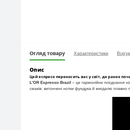
Огляд товару
Характеристики
Відгук
Опис
Цей еспресо переносить вас у світ, де ранок по
L'OR Espresso Brazil
– це гармонійне поєднання ні
смаків: в
итончені нотки фундука й мигдалю плавно пе