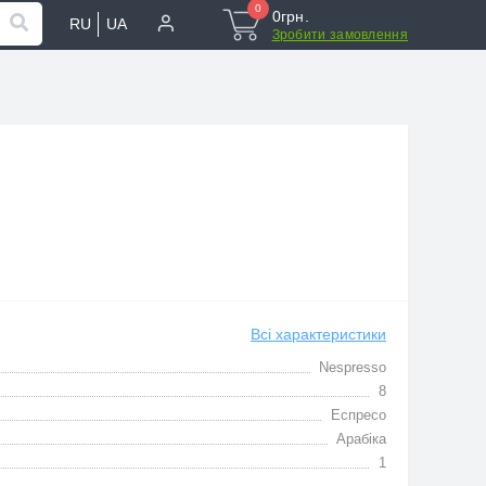
0
0грн.
RU
UA
Зробити замовлення
Всі характеристики
Nespresso
8
Еспресо
Арабіка
1