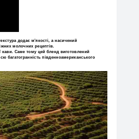
текстура
додає м'якості, а
насичений
іжних молочних рецептів
.
ї кави
. Саме тому цей бленд виготовлений
 всю багатогранність південноамериканського