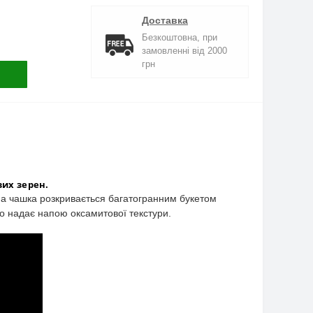
Доставка
Безкоштовна, при
замовленні від 2000
грн
вих зерен.
на чашка розкривається багатогранним букетом
ао надає напою оксамитової текстури
.