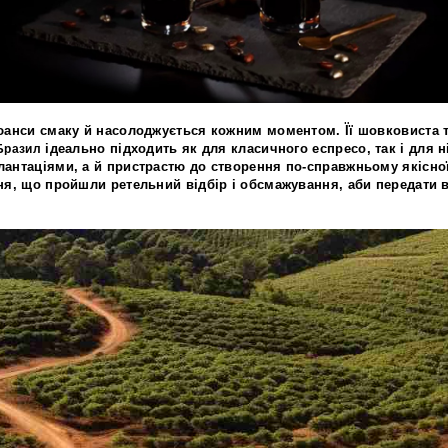
юанси смаку
й насолоджується кожним моментом. Її
шовковиста 
ідеально підходить як для
класичного еспресо
, так і для
н
Бразил
лантаціями
, а й пристрастю до
створення по-справжньому якісно
ня
, що пройшли
ретельний відбір і обсмажування
, аби передати