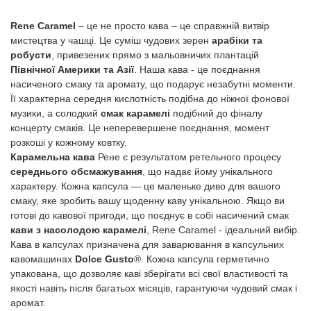
Rene Caramel
– це не просто кава – це справжній витвір
мистецтва у чашці. Це суміш чудових зерен
арабіки та
робусти
, привезених прямо з мальовничих плантацій
Північної Америки та Азії
. Наша кава - це поєднання
насиченого смаку та аромату, що подарує незабутні моменти.
Її характерна середня кислотність подібна до ніжної фонової
музики, а солодкий
смак карамелі
подібний до фіналу
концерту смаків. Це неперевершене поєднання, момент
розкоші у кожному ковтку.
Карамельна кава
Рене є результатом ретельного процесу
середнього обсмажування
, що надає йому унікального
характеру. Кожна капсула — це маленьке диво для вашого
смаку, яке зробить вашу щоденну каву унікальною. Якщо ви
готові до кавової пригоди, що поєднує в собі насичений смак
кави з насолодою карамелі
, Rene Caramel - ідеальний вибір.
Кава в капсулах призначена для заварювання в капсульних
кавомашинах
Dolce Gusto
®. Кожна капсула герметично
упакована, що дозволяє каві зберігати всі свої властивості та
якості навіть після багатьох місяців, гарантуючи чудовий смак і
аромат.