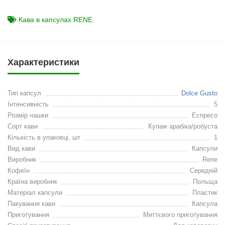
Кава в капсулах RENE
Характеристики
Тип капсул
Dolce Gusto
Інтенсивність
5
Розмір чашки
Еспресо
Сорт кави
Купаж арабіка/робуста
Кількість в упаковці, шт
1
Вид кави
Капсули
Виробник
Rene
Кофеїн
Середній
Країна виробник
Польща
Матеріал капсули
Пластик
Пакування кави
Капсула
Приготування
Миттєвого приготування