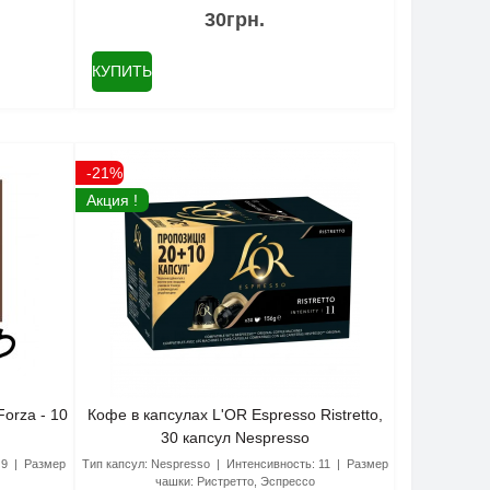
30грн.
КУПИТЬ
-21%
Акция !
orza - 10
Кофе в капсулах L'OR Espresso Ristretto,
30 капсул Nespresso
9
Размер
Тип капсул:
Nespresso
Интенсивность:
11
Размер
чашки:
Ристретто, Эспрессо