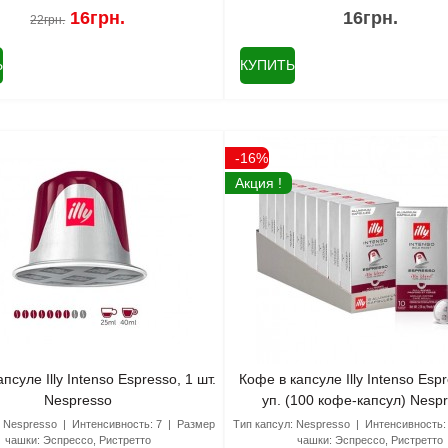
16грн.
16грн.
22грн.
Ь
КУПИТЬ
-16%
Акция !
псуле Illy Intenso Espresso, 1 шт.
Кофе в капсуле Illy Intenso Esp
Nespresso
уп. (100 кофе-капсул) Nesp
:
Nespresso
Интенсивность:
7
Размер
Тип капсул:
Nespresso
Интенсивность:
чашки:
Эспрессо, Ристретто
чашки:
Эспрессо, Ристретто