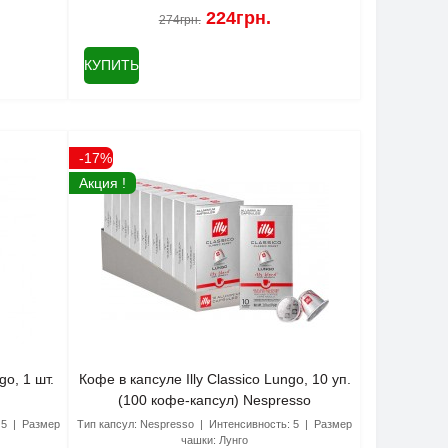
224грн.
274грн.
КУПИТЬ
-17%
Акция !
go, 1 шт.
Кофе в капсуле Illy Classico Lungo, 10 уп.
(100 кофе-капсул) Nespresso
5
Размер
Тип капсул:
Nespresso
Интенсивность:
5
Размер
чашки:
Лунго