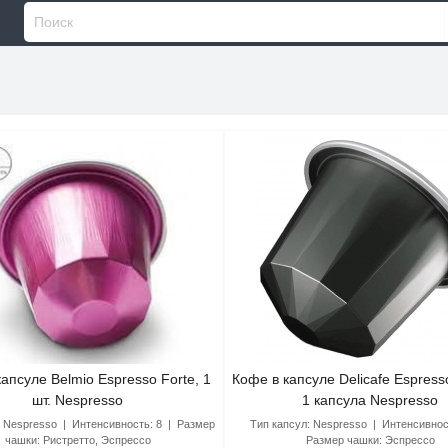
апсуле Belmio Espresso Forte, 1
Кофе в капсуле Delicafe Espresso
шт. Nespresso
1 капсула Nespresso
:
Nespresso
Интенсивность:
8
Размер
Тип капсул:
Nespresso
Интенсивнос
чашки:
Ристретто, Эспрессо
Размер чашки:
Эспрессо