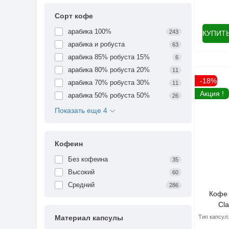
Сорт кофе
арабика 100%
243
КУПИТ
арабика и робуста
63
арабика 85% робуста 15%
6
арабика 80% робуста 20%
11
-18%
арабика 70% робуста 30%
11
Акция !
арабика 50% робуста 50%
26
Показать еще 4
Кофеин
Без кофеина
35
Высокий
60
Средний
286
Кофе 
Cla
Материал капсулы
Тип капсул