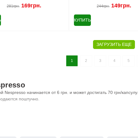
169грн.
149грн.
281грн.
244грн.
Ь
КУПИТЬ
ЗАГРУЗИТЬ ЕЩЕ
1
2
3
4
5
spresso
Nespresso начинается от 6 грн. и может достигать 70 грн/капсулу.
родаются поштучно.
ь.
скидка 5% на всю продукцию кроме акционной.