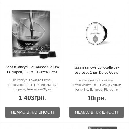
Кава в капсулі LaCompatibile Oro
Кава в капсулі Lollocaffe dek
Di Napoli, 80 шт. Lavazza Firma
espresso 1 шт. Dolce Gusto
Тип капсул:
Lavazza Firma
Тип капсул:
Dolce Gusto
Інтенсивність:
11
Розмір чашки:
Інтенсивність:
8
Розмір чашки:
Еспресо, Американо/Лунго
Капучіно, Еспресо, Рістретто
1 403грн.
10грн.
НЕМАЄ В НАЯВНОСТІ
НЕМАЄ В НАЯВНОСТІ