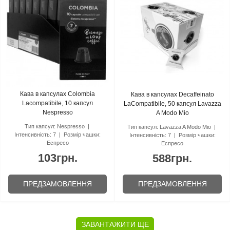
Кава в капсулах Colombia
Кава в капсулах Decaffeinato
Lacompatibile, 10 капсул
LaCompatibile, 50 капсул Lavazza
Nespresso
A Modo Mio
Тип капсул:
Nespresso
Тип капсул:
Lavazza A Modo Mio
Інтенсивність:
7
Розмір чашки:
Інтенсивність:
7
Розмір чашки:
Еспресо
Еспресо
103грн.
588грн.
ПРЕДЗАМОВЛЕННЯ
ПРЕДЗАМОВЛЕННЯ
ЗАВАНТАЖИТИ ЩЕ