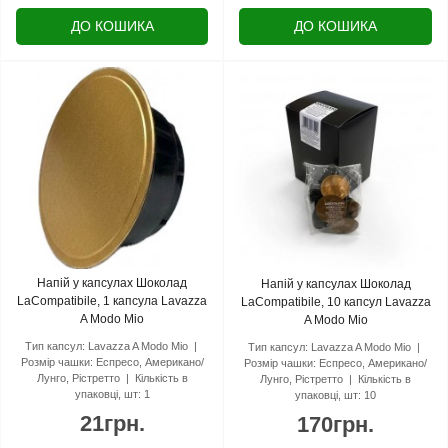
ДО КОШИКА
ДО КОШИКА
Напій у капсулах Шоколад
Напій у капсулах Шоколад
LaCompatibile, 1 капсула Lavazza
LaCompatibile, 10 капсул Lavazza
A Modo Mio
A Modo Mio
Тип капсул:
Lavazza A Modo Mio
Тип капсул:
Lavazza A Modo Mio
Розмір чашки:
Еспресо, Американо/
Розмір чашки:
Еспресо, Американо/
Лунго, Рістретто
Кількість в
Лунго, Рістретто
Кількість в
упаковці, шт:
1
упаковці, шт:
10
21грн.
170грн.