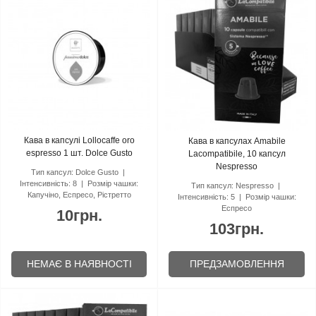
Кава в капсулі Lollocaffe oro
Кава в капсулах Amabile
espresso 1 шт. Dolce Gusto
Lacompatibile, 10 капсул
Nespresso
Тип капсул:
Dolce Gusto
Інтенсивність:
8
Розмір чашки:
Тип капсул:
Nespresso
Капучіно, Еспресо, Рістретто
Інтенсивність:
5
Розмір чашки:
Еспресо
10грн.
103грн.
НЕМАЄ В НАЯВНОСТІ
ПРЕДЗАМОВЛЕННЯ