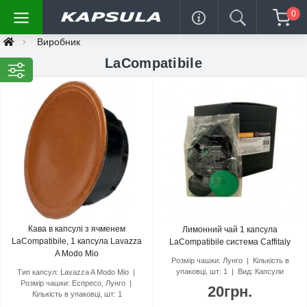
0
Виробник
LaCompatibile
Кава в капсулі з ячменем
Лимонний чай 1 капсула
LaCompatibile, 1 капсула Lavazza
LaCompatibile система Caffitaly
A Modo Mio
Розмір чашки:
Лунго
Кількість в
упаковці, шт:
1
Вид:
Капсули
Тип капсул:
Lavazza A Modo Mio
Розмір чашки:
Еспресо, Лунго
20грн.
Кількість в упаковці, шт:
1