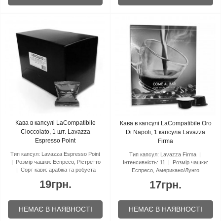
Кава в капсулі LaCompatibile
Кава в капсулі LaCompatibile Oro
Cioccolato, 1 шт. Lavazza
Di Napoli, 1 капсула Lavazza
Espresso Point
Firma
Тип капсул:
Lavazza Espresso Point
Тип капсул:
Lavazza Firma
Розмір чашки:
Еспресо, Рістретто
Інтенсивність:
11
Розмір чашки:
Сорт кави:
арабіка та робуста
Еспресо, Американо/Лунго
19грн.
17грн.
НЕМАЄ В НАЯВНОСТІ
НЕМАЄ В НАЯВНОСТІ