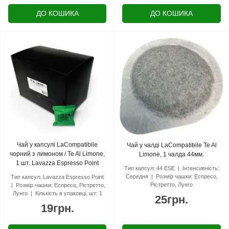
ДО КОШИКА
ДО КОШИКА
Чай у капсулі LaCompatibile
Чай у чалді LaCompatibile Te Al
чорний з лимоном / Te Al Limone,
Limone, 1 чалда 44мм.
1 шт. Lavazza Espresso Point
Тип капсул:
44 ESE
Інтенсивність:
Середня
Розмір чашки:
Еспресо,
Тип капсул:
Lavazza Espresso Point
Рістретто, Лунго
Розмір чашки:
Еспресо, Рістретто,
Лунго
Кількість в упаковці, шт:
1
25грн.
19грн.