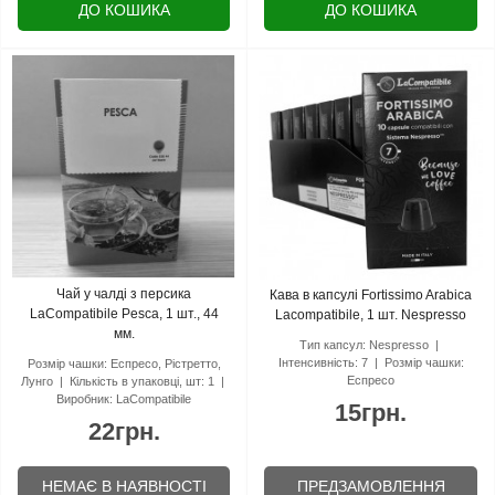
ДО КОШИКА
ДО КОШИКА
Чай у чалді з персика
Кава в капсулі Fortissimo Arabica
LaCompatibile Pesca, 1 шт., 44
Lacompatibile, 1 шт. Nespresso
мм.
Тип капсул:
Nespresso
Інтенсивність:
7
Розмір чашки:
Розмір чашки:
Еспресо, Рістретто,
Еспресо
Лунго
Кількість в упаковці, шт:
1
Виробник:
LaCompatibile
15грн.
22грн.
НЕМАЄ В НАЯВНОСТІ
ПРЕДЗАМОВЛЕННЯ