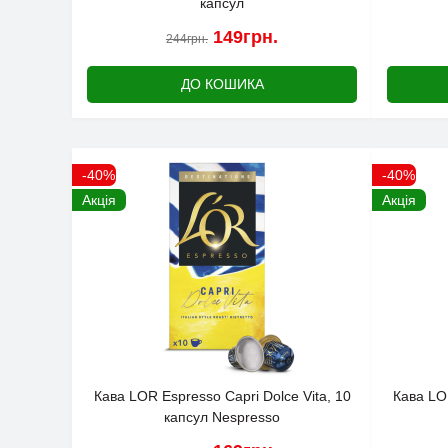
капсул
149грн.
244грн.
ДО КОШИКА
-40%
-40%
Акція
Акція
Кава LOR Espresso Capri Dolce Vita, 10
Кава LOR
капсул Nespresso