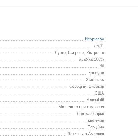
Nespresso
7,5,11
Лунго, Еспресо, Рістретто
арабіка 100%
40
Капсули
Starbucks
Середній, Високий
США
Алюміній
Миттєвого приготування
Для кавоварки
мелений
Порційна
Латинська Америка