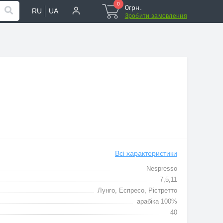
0
0грн.
RU
UA
Зробити замовлення
Всі характеристики
Nespresso
7,5,11
Лунго, Еспресо, Рістретто
арабіка 100%
40