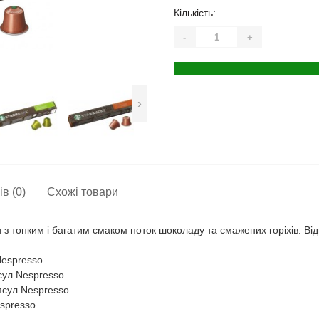
Кількість:
-
+
›
ів (0)
Схожі товари
и з тонким і багатим смаком ноток шоколаду та смажених горіхів. В
Nespresso
псул Nespresso
апсул Nespresso
espresso