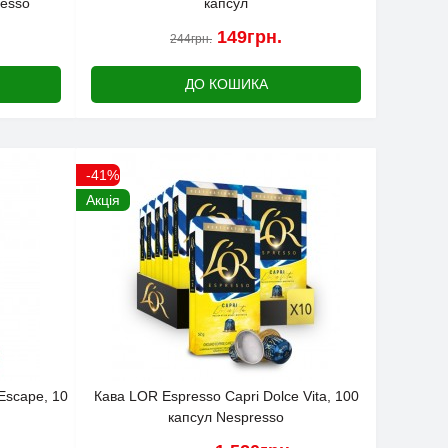
resso
капсул
149грн.
244грн.
ДО КОШИКА
-41%
Акція
Escape, 10
Кава LOR Espresso Capri Dolce Vita, 100
капсул Nespresso