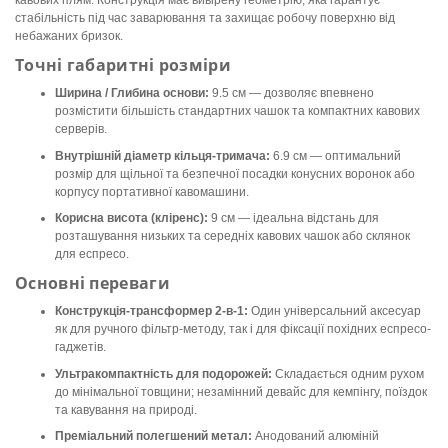
кавових плям. Конструкція має вивірену геометрію, яка гарантує
стабільність під час заварювання та захищає робочу поверхню від
небажаних бризок.
Точні габаритні розміри
Ширина / Глибина основи:
9.5 см — дозволяє впевнено
розмістити більшість стандартних чашок та компактних кавових
серверів.
Внутрішній діаметр кільця-тримача:
6.9 см — оптимальний
розмір для щільної та безпечної посадки конусних воронок або
корпусу портативної кавомашини.
Корисна висота (кліренс):
9 см — ідеальна відстань для
розташування низьких та середніх кавових чашок або склянок
для еспресо.
Основні переваги
Конструкція-трансформер 2-в-1:
Один універсальний аксесуар
як для ручного фільтр-методу, так і для фіксації похідних еспресо-
гаджетів.
Ультракомпактність для подорожей:
Складається одним рухом
до мінімальної товщини; незамінний девайс для кемпінгу, поїздок
та кавування на природі.
Преміальний полегшений метал:
Анодований алюміній