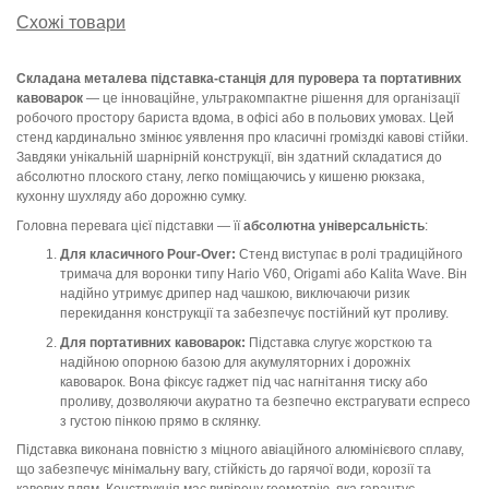
Схожі товари
Складана металева підставка-станція для пуровера та портативних
кавоварок
— це інноваційне, ультракомпактне рішення для організації
робочого простору бариста вдома, в офісі або в польових умовах. Цей
стенд кардинально змінює уявлення про класичні громіздкі кавові стійки.
Завдяки унікальній шарнірній конструкції, він здатний складатися до
абсолютно плоского стану, легко поміщаючись у кишеню рюкзака,
кухонну шухляду або дорожню сумку.
Головна перевага цієї підставки — її
абсолютна універсальність
:
Для класичного Pour-Over:
Стенд виступає в ролі традиційного
тримача для воронки типу Hario V60, Origami або Kalita Wave. Він
надійно утримує дрипер над чашкою, виключаючи ризик
перекидання конструкції та забезпечує постійний кут проливу.
Для портативних кавоварок:
Підставка слугує жорсткою та
надійною опорною базою для акумуляторних і дорожніх
кавоварок. Вона фіксує гаджет під час нагнітання тиску або
проливу, дозволяючи акуратно та безпечно екстрагувати еспресо
з густою пінкою прямо в склянку.
Підставка виконана повністю з міцного авіаційного алюмінієвого сплаву,
що забезпечує мінімальну вагу, стійкість до гарячої води, корозії та