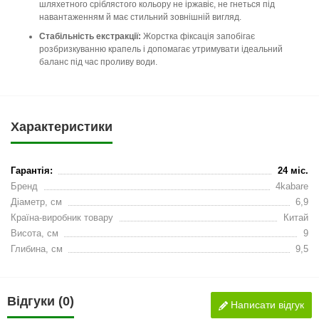
шляхетного сріблястого кольору не іржавіє, не гнеться під
навантаженням й має стильний зовнішній вигляд.
Стабільність екстракції:
Жорстка фіксація запобігає
розбризкуванню крапель і допомагає утримувати ідеальний
баланс під час проливу води.
Характеристики
Гарантія:
24 міс.
Бренд
4kabare
Діаметр, см
6,9
Країна-виробник товару
Китай
Висота, см
9
Глибина, см
9,5
Відгуки (0)
Написати відгук