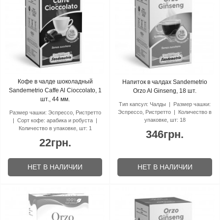
Кофе в чалде шоколадный
Напиток в чалдах Sandemetrio
Sandemetrio Caffe Al Cioccolato, 1
Orzo Al Ginseng, 18 шт.
шт., 44 мм.
Тип капсул:
Чалды
Размер чашки:
Эспрессо, Ристретто
Количество в
Размер чашки:
Эспрессо, Ристретто
упаковке, шт:
18
Сорт кофе:
арабика и робуста
Количество в упаковке, шт:
1
346грн.
22грн.
НЕТ В НАЛИЧИИ
НЕТ В НАЛИЧИИ