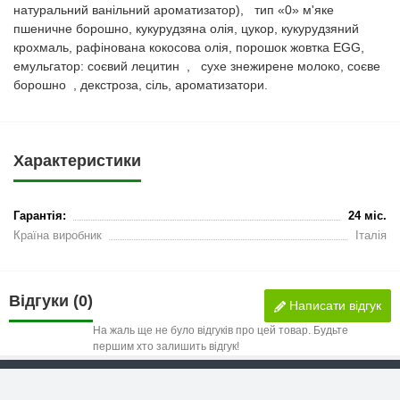
натуральний ванільний ароматизатор), тип «0» м'яке
пшеничне борошно, кукурудзяна олія, цукор, кукурудзяний
крохмаль, рафінована кокосова олія, порошок жовтка EGG,
емульгатор: соєвий лецитин , сухе знежирене молоко, соєве
борошно , декстроза, сіль, ароматизатори.
Характеристики
Гарантія:
24 міс.
Країна виробник
Італія
Відгуки (0)
Написати відгук
На жаль ще не було відгуків про цей товар. Будьте
першим хто залишить відгук!