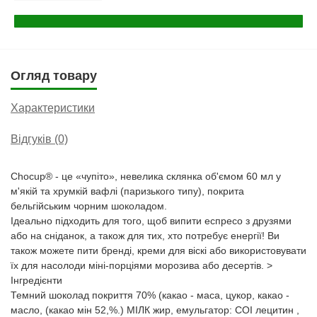
Огляд товару
Характеристики
Відгуків (0)
Chocup® - це «чупіто», невелика склянка об'ємом 60 мл у
м'якій та хрумкій вафлі (паризького типу), покрита
бельгійським чорним шоколадом.
Ідеально підходить для того, щоб випити еспресо з друзями
або на сніданок, а також для тих, хто потребує енергії! Ви
також можете пити бренді, креми для віскі або використовувати
їх для насолоди міні-порціями морозива або десертів. >
Інгредієнти
Темний шоколад покриття 70% (какао - маса, цукор, какао -
масло, (какао мін 52,%.) МІЛК жир, емульгатор: СОІ лецитин ,