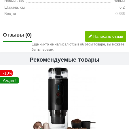
Новый - б/у
Новый
Ширина, см
6.2
Вес, кг
0,336
Отзывы (0)
Написать отзыв
Еще никто не написал отзыв об этом товаре, вы можете
быть первым.
Рекомендуемые товары
-10%
Акция !