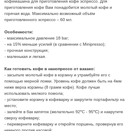
кофемашина для приготовления кофе эспрессо. Для
приготовления кофе Вам понадобится молотый кофе и
горячая вода. Максимально возможный объём
приготовленного эспрессо – 60 мл.
Особенности:
- максимальное давление 18 bar;
- на 15% меньше усилий (в сравнении с Minipresso);
- прочная конструкция;
- маленькая и легкая.
Как готовить кофе в нанопрессо от вакако:
- засыпьте молотый кофе в корзину и утрамбуйте его с
помощью мерной ложки. Уровень кофе должен быть на 4мм
ниже верха корзины (8 грамм кофе). Кофе лучше
использовать мелкого помола;
- установите корзину в кофеварку и закрутите портафильтр на
место;
- залейте в бак кипяток (желательно 92
°
С - 95
°
С
) и накрутите
сверху кофеварку;
- переверните кофеварку и откройте поршень, провернув его
немного против часовой;