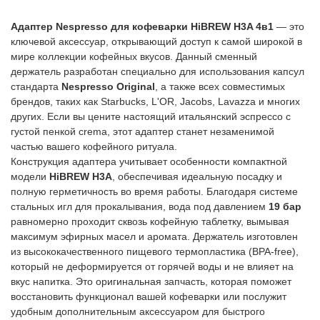
Адаптер Nespresso для кофеварки HiBREW H3A 4в1
— это
ключевой аксессуар, открывающий доступ к самой широкой в
мире коллекции кофейных вкусов. Данный сменный
держатель разработан специально для использования капсул
стандарта
Nespresso Original
, а также всех совместимых
брендов, таких как Starbucks, L'OR, Jacobs, Lavazza и многих
других.
Если вы цените настоящий итальянский эспрессо с
густой пенкой crema, этот адаптер станет незаменимой
частью вашего кофейного ритуала.
Конструкция адаптера учитывает особенности компактной
модели
HiBREW H3A
, обеспечивая идеальную посадку и
полную герметичность во время работы. Благодаря системе
стальных игл для прокалывания, вода под давлением
19 бар
равномерно проходит сквозь кофейную таблетку, вымывая
максимум эфирных масел и аромата. Держатель изготовлен
из высококачественного пищевого термопластика (BPA-free),
который не деформируется от горячей воды и не влияет на
вкус напитка. Это оригинальная запчасть, которая поможет
восстановить функционал вашей кофеварки или послужит
удобным дополнительным аксессуаром для быстрого