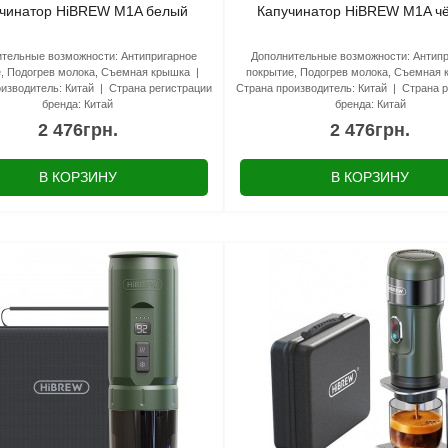
чинатор HiBREW M1A белый
Капучинатор HiBREW M1A ч
тельные возможности:
Антипригарное
Дополнительные возможности:
Антип
, Подогрев молока, Съемная крышка
покрытие, Подогрев молока, Съемная
изводитель:
Китай
Страна регистрации
Страна производитель:
Китай
Страна р
бренда:
Китай
бренда:
Китай
2 476грн.
2 476грн.
В КОРЗИНУ
В КОРЗИНУ