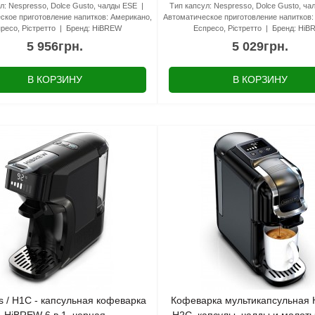
л:
Nespresso, Dolce Gusto, чалды ESE
Тип капсул:
Nespresso, Dolce Gusto, ч
ское приготовление напитков:
Американо,
Автоматическое приготовление напитков:
ресо, Рістретто
Бренд:
HiBREW
Еспресо, Рістретто
Бренд:
HiB
5 956грн.
5 029грн.
В КОРЗИНУ
В КОРЗИНУ
s / H1C - капсульная кофеварка
Кофеварка мультикапсульная