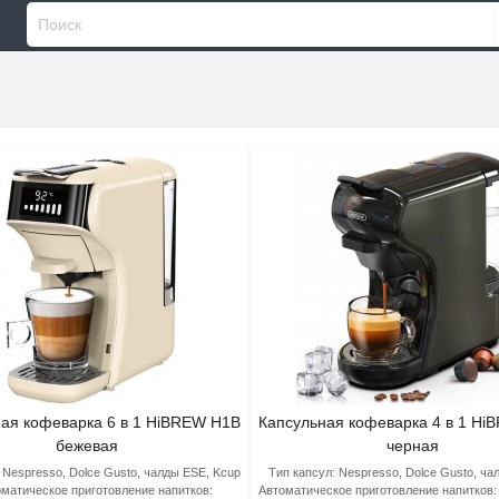
ая кофеварка 6 в 1 HiBREW H1B
Капсульная кофеварка 4 в 1 H
бежевая
черная
Nespresso, Dolce Gusto, чалды ESE, Kcup
Тип капсул:
Nespresso, Dolce Gusto, ч
матическое приготовление напитков:
Автоматическое приготовление напитков: