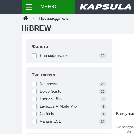
МЕНЮ
Производитель
HiBREW
Фильтр
Для кофемашин
20
Тип капсул
Nespresso
23
Dolce Gusto
20
Lavazza Blue
3
Lavazza A Modo Mio
1
Капсульн
Caffitaly
1
Чалды ESE
14
Тип капсул:
Авто