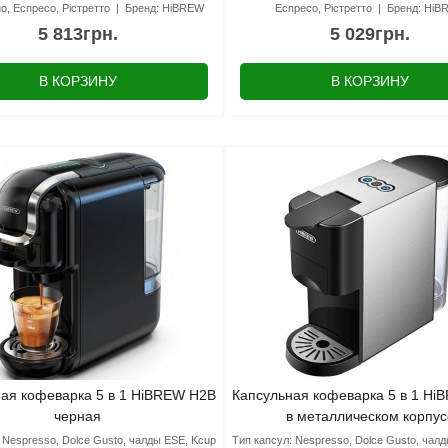
о, Еспресо, Рістретто
Бренд:
HiBREW
Еспресо, Рістретто
Бренд:
HiB
5 813грн.
5 029грн.
В КОРЗИНУ
В КОРЗИНУ
ая кофеварка 5 в 1 HiBREW H2B
Капсульная кофеварка 5 в 1 H
черная
в металлическом корпус
Nespresso, Dolce Gusto, чалды ESE, Kcup
Тип капсул:
Nespresso, Dolce Gusto, чал