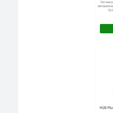
Тип капсу
Автоматиче
Есп
H1B Plu