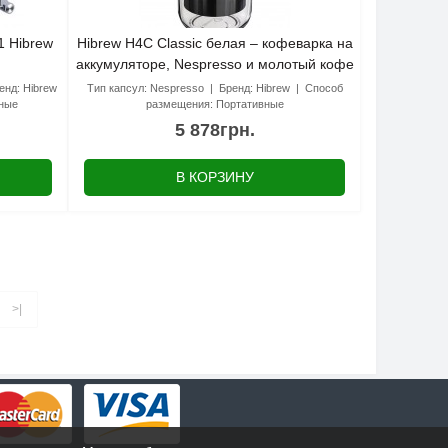
1 Hibrew
Hibrew H4C Classic белая – кофеварка на
аккумуляторе, Nespresso и молотый кофе
енд:
Hibrew
Тип капсул:
Nespresso
Бренд:
Hibrew
Способ
ные
размещения:
Портативные
5 878грн.
В КОРЗИНУ
>|