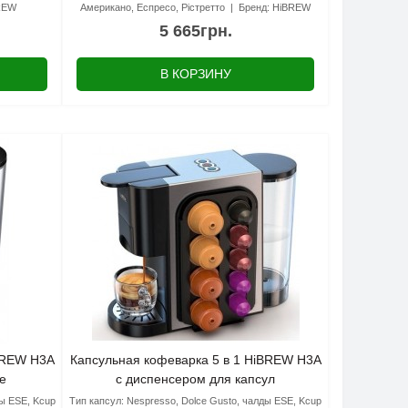
REW
Американо, Еспресо, Рістретто
Бренд:
HiBREW
5 665грн.
В КОРЗИНУ
iBREW H3A
Капсульная кофеварка 5 в 1 HiBREW H3A
е
с диспенсером для капсул
ды ESE, Kcup
Тип капсул:
Nespresso, Dolce Gusto, чалды ESE, Kcup