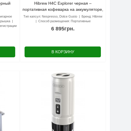
ёрный
Hibrew H4C Explorer черная –
портативная кофеварка на аккумуляторе,
3 в 1
ригарное
Тип капсул:
Nespresso, Dolce Gusto
Бренд:
Hibrew
 крышка
Способ размещения:
Портативные
егистрации
6 895грн.
В КОРЗИНУ