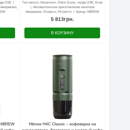
алды ESE
Тип капсул:
Nespresso, Dolce Gusto, чалды ESE, Kcup
Американо,
Автоматическое приготовление напитков:
REW
Американо, Еспресо, Рістретто
Бренд:
HiBREW
5 813грн.
В КОРЗИНУ
 HiBREW
Hibrew H4C Classic – кофеварка на