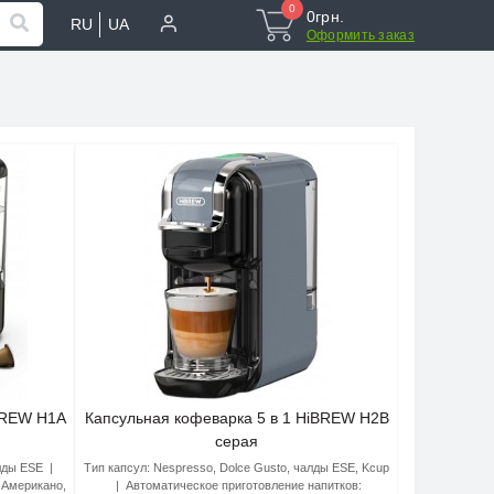
0
0грн.
RU
UA
Оформить заказ
iBREW H1A
Капсульная кофеварка 5 в 1 HiBREW H2B
серая
алды ESE
Тип капсул:
Nespresso, Dolce Gusto, чалды ESE, Kcup
Американо,
Автоматическое приготовление напитков: