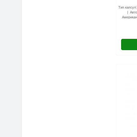
Тип капсул:
Авто
Американ