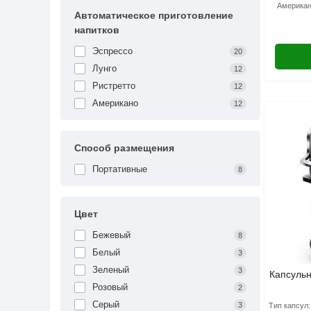
Американ
Автоматическое приготовление
напитков
Эспрессо
20
Лунго
12
Ристретто
12
Американо
12
Способ размещения
Портативные
8
Цвет
Бежевый
8
Белый
3
Зеленый
3
Капсульн
Розовый
2
Серый
3
Тип капсул: