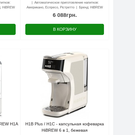
питков:
Автоматическое приготовление напитков:
:
HiBREW
Американо, Еспресо, Рістретто
Бренд:
HiBREW
6 088грн.
В КОРЗИНУ
iBREW H1A
H1B Plus / H1C - капсульная кофеварка
HiBREW 6 в 1, бежевая