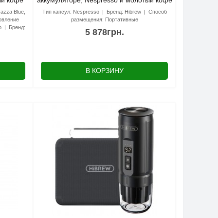
ый кофе
аккумуляторе, Nespresso и молотый кофе
azza Blue,
Тип капсул:
Nespresso
Бренд:
Hibrew
Способ
овление
размещения:
Портативные
о
Бренд:
5 878грн.
В КОРЗИНУ