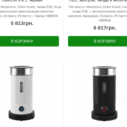
HiBREW 6 в 1, черная
H2C, капсулы, чалды и молот
Nespresso, Dolce Gusto, чалды ESE, Kcup
Тип капсул:
Nespresso, Dolce Gusto, Lav
матическое приготовление напитков:
чалды ESE
Автоматическое пригот
о, Еспресо, Рістретто
Бренд:
HiBREW
напитков:
Американо, Еспресо, Рістретт
HiBREW
5 813грн.
6 617грн.
В КОРЗИНУ
В КОРЗИНУ