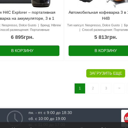
w H4C Explorer – портативная
Автомобильная кофеварка 3 в 
варка на аккумуляторе, 3 в 1
H4B
:
Nespresso, Dolce Gusto
Бренд:
Hibrew
Тип капсул:
Nespresso, Dolce Gusto
Бр
Способ размещения:
Портативные
Способ размещения:
Портатив
6 895грн.
5 813грн.
В КОРЗИНУ
В КОРЗИНУ
ЗАГРУЗИТЬ ЕЩЕ
1
2
3
>
пн. - пт. с 9:00 до 18:30
сб. с 10:00 до 19:00
вс. с 11:00 до 17:00