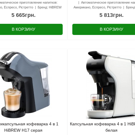
матическое приготовление напитков:
Автоматическое приготовление на
о, Еспресо, Рістретто
Бренд:
HiBREW
Американо, Еспресо, Рістретто
Бренд
5 665грн.
5 813грн.
В КОРЗИНУ
В КОРЗИНУ
икапсульная кофеварка 4 в 1
Капсульная кофеварка 4 в 1 H
HiBREW H17 серая
белая