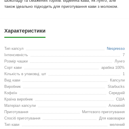
шоколаду та смажених горіхів. Відмінна кава, як лунго, але
також ідеально підходить для приготування кави з молоком.
Характеристики
Тип капсул
Nespresso
Інтенсивність
7
Розмір чашки
Лунго
Сорт кави
арабіка 100%
Кількість в упаковці, шт
1
Вид кави
Капсули
Виробник
Starbucks
Кофеїн
Середній
Країна виробник
США
Матеріал капсули
Алюміній
Приготування
Миттєвого приготування
Спосіб приготування
Для кавоварки
Тип кави
мелений