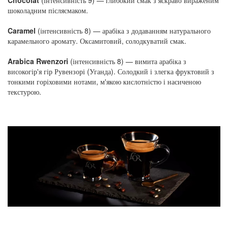
шоколадним післясмаком.
Caramel
(інтенсивність 8) — арабіка з додаванням натурального
карамельного аромату. Оксамитовий, солодкуватий смак.
Arabica Rwenzori
(інтенсивність 8) — вимита арабіка з
високогір'я гір Рувензорі (Уганда). Солодкий і злегка фруктовий з
тонкими горіховими нотами, м'якою кислотністю і насиченою
текстурою.