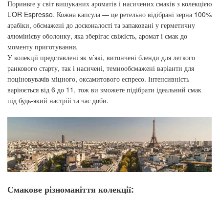
Пориньте у світ вишуканих ароматів і насичених смаків з колекцією
L’OR Espresso. Кожна капсула — це ретельно відібрані зерна 100%
арабіки, обсмажені до досконалості та запаковані у герметичну
алюмінієву оболонку, яка зберігає свіжість, аромат і смак до
моменту приготування.
У колекції представлені як м’які, витончені бленди для легкого
ранкового старту, так і насичені, темнообсмажені варіанти для
поціновувачів міцного, оксамитового еспресо. Інтенсивність
варіюється від 6 до 11, тож ви зможете підібрати ідеальний смак
під будь-який настрій та час доби.
Смакове різноманіття колекції: