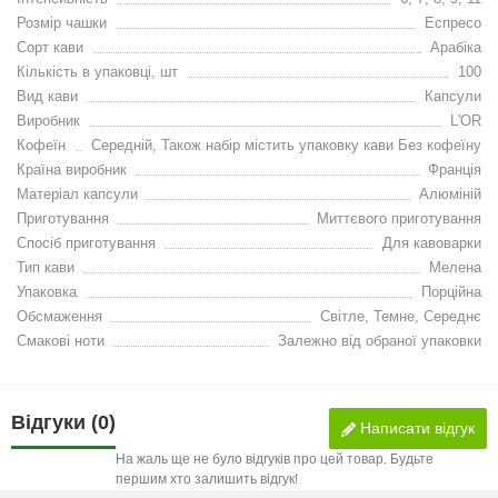
Розмір чашки
Еспресо
Сорт кави
Арабіка
Кількість в упаковці, шт
100
Вид кави
Капсули
Виробник
L'OR
Кофеїн
Середній, Також набір містить упаковку кави Без кофеїну
Країна виробник
Франція
Матеріал капсули
Алюміній
Приготування
Миттєвого приготування
Спосіб приготування
Для кавоварки
Тип кави
Мелена
Упаковка
Порційна
Обсмаження
Світле, Темне, Середнє
Смакові ноти
Залежно від обраної упаковки
Відгуки (0)
Написати відгук
На жаль ще не було відгуків про цей товар. Будьте
першим хто залишить відгук!