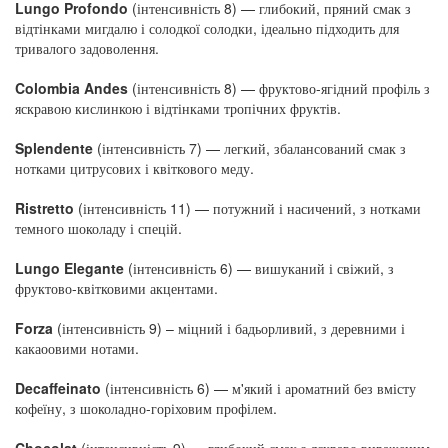
Lungo Profondo
(інтенсивність 8) — глибокий, пряний смак з
відтінками мигдалю і солодкої солодки, ідеально підходить для
тривалого задоволення.
Colombia Andes
(інтенсивність 8) — фруктово-ягідний профіль з
яскравою кислинкою і відтінками тропічних фруктів.
Splendente
(інтенсивність 7) — легкий, збалансований смак з
нотками цитрусових і квіткового меду.
Ristretto
(інтенсивність 11) — потужний і насичений, з нотками
темного шоколаду і спецій.
Lungo Elegante
(інтенсивність 6) — вишуканий і свіжий, з
фруктово-квітковими акцентами.
Forza
(інтенсивність 9) – міцний і бадьорливий, з деревними і
какаоовими нотами.
Decaffeinato
(інтенсивність 6) — м'який і ароматний без вмісту
кофеїну, з шоколадно-горіховим профілем.
Chocolat
(інтенсивність 9) — глибокий смак з яскраво вираженим