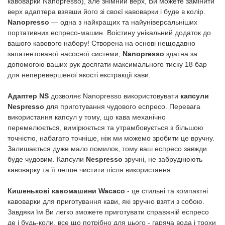
кавоварки Nanopresso), але знімний верх, Ви можете замінити
верх адаптера взявши його зі своєї кавоварки і буде в колір.
Nanopresso
— одна з найкращих та найуніверсальніших
портативних еспресо-машин. Воістину унікальний додаток до
вашого кавового набору! Створена на основі нещодавно
запатентованої насосної системи,
Nanopresso
здатна за
допомогою ваших рук досягати максимального тиску 18 бар
для неперевершеної якості екстракції кави.
Адаптер NS
дозволяє Nanopresso використовувати
капсули
Nespresso
для приготування чудового еспресо. Перевага
використання капсул у тому, що кава механічно
перемелюється, вимірюється та утрамбовується з більшою
точністю, набагато точніше, ніж ми можемо зробити це вручну.
Залишається дуже мало помилок, тому ваш еспресо завжди
буде чудовим. Капсули
Nespresso
зручні, не забруднюють
кавоварку та її легше чистити після використання.
Кишенькові кавомашини Wacaco
- це стильні та компактні
кавоварки для приготування кави, які зручно взяти з собою.
Завдяки їм Ви легко зможете приготувати справжній еспресо
де і будь-коли, все що потрібно для цього - гаряча вода і трохи