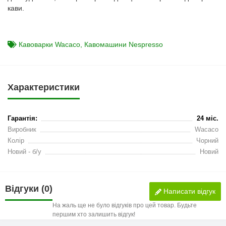
кави.
Кавоварки Wacaco
,
Кавомашини Nespresso
Характеристики
Гарантія:
24 міс.
Виробник
Wacaco
Колір
Чорний
Новий - б/у
Новий
Відгуки (0)
Написати відгук
На жаль ще не було відгуків про цей товар. Будьте
першим хто залишить відгук!