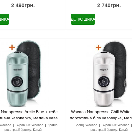
2 490грн.
2 740грн.
ШИКА
ДО КОШИКА
Nanopresso Arctic Blue + кейс –
Wacaco Nanopresso Chill White 
тивна кавоварка, мелена кава
портативна біла кавоварка, мел
Wacaco
Виробник:
Wacaco
Країна
Бренд:
Wacaco
Виробник:
Wacaco
реєстрації бренду:
Китай
реєстрації бренду:
Китай