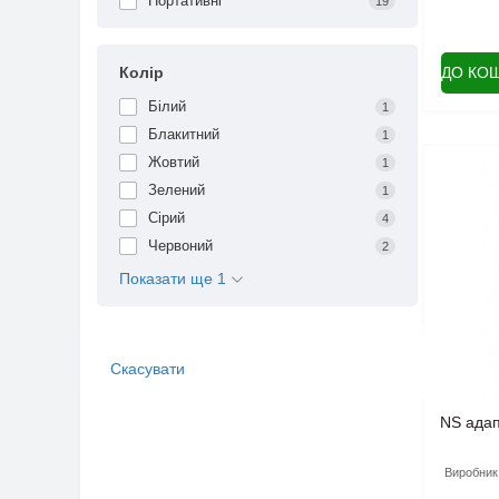
Портативні
19
Колір
ДО КО
Білий
1
Блакитний
1
Жовтий
1
Зелений
1
Сірий
4
Червоний
2
Показати ще 1
Скасувати
NS адап
Виробник