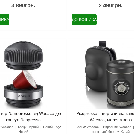
3 890грн.
2 490грн.
ШИКА
ДО КОШИКА
тер Nanopresso від Wacaco для
Picopresso – портативна кав
капсул Nespresso
Wacaco, мелена кава
:
Wacaco
Колір:
Чорний
Новий - б/у:
Бренд:
Wacaco
Виробник:
Wacaco
Новий
реєстрації бренду:
Китай