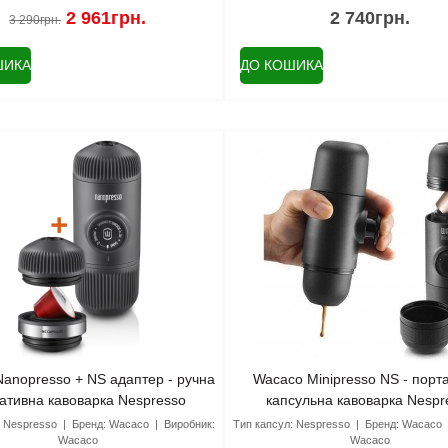
2 961грн.
2 740грн.
3 290грн.
ШИКА
ДО КОШИКА
anopresso + NS адаптер - ручна
Wacaco Minipresso NS - порт
ативна кавоварка Nespresso
капсульна кавоварка Nespr
:
Nespresso
Бренд:
Wacaco
Виробник:
Тип капсул:
Nespresso
Бренд:
Wacaco
Wacaco
Wacaco