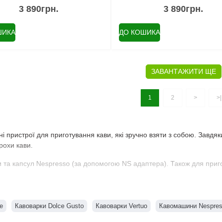
3 890грн.
3 890грн.
ШИКА
ДО КОШИКА
ЗАВАНТАЖИТИ ЩЕ
1
2
>
>|
тні пристрої для приготування кави, які зручно взяти з собою. Завдя
трохи кави.
 та капсул Nespresso (за допомогою NS адаптера). Також для приготу
e
Кавоварки Dolce Gusto
Кавоварки Vertuo
Кавомашини Nespre