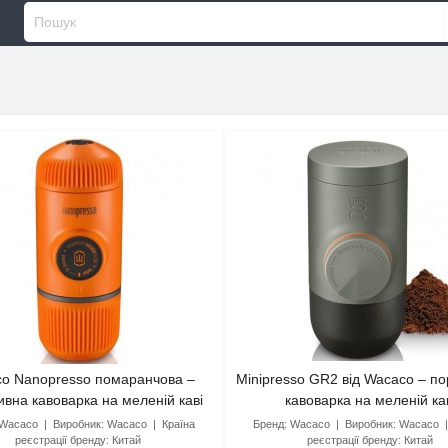
o Nanopresso помаранчова –
Minipresso GR2 від Wacaco – п
ивна кавоварка на меленій каві
кавоварка на меленій ка
Wacaco
Виробник:
Wacaco
Країна
Бренд:
Wacaco
Виробник:
Wacaco
реєстрації бренду:
Китай
реєстрації бренду:
Китай