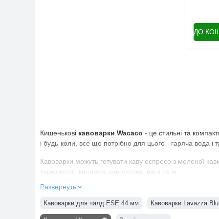
ДО КО
Кишенькові
кавоварки Wacaco
- це стильні та компак
і будь-коли, все що потрібно для цього - гаряча вода і 
Кавоварки можуть готувати каву еспресо з меленої кави
термокухлі, килимки, кавомолка, ваги та ін.
Развернуть
Кавоварки для чалд ESE 44 мм
Кавоварки Lavazza Blu