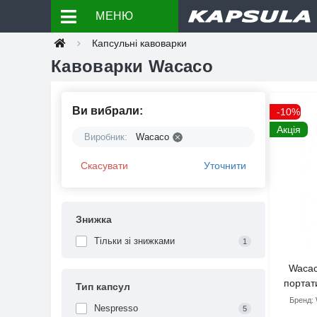
МЕНЮ
Капсульні кавоварки
Кавоварки Wacaco
Ви вибрали:
-10%
Акція
Виробник:
Wacaco
Скасувати
Уточнити
Знижка
Тільки зі знижками
1
Wacac
портат
Тип капсул
Бренд:
Nespresso
5