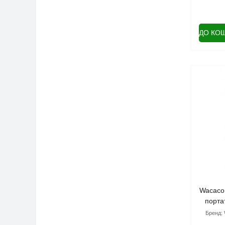
ДО КО
Wacaco 
порта
Бренд: