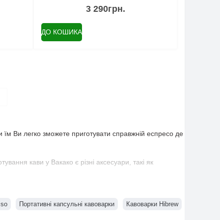
3 290грн.
ДО КОШИКА
ки їм Ви легко зможете приготувати справжній еспресо де
вання кави у Вакако є різні аксесуари, такі як
sso
Портативні капсульні кавоварки
Кавоварки Hibrew