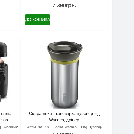
7 390грн.
ДО КОШИКА
ативна
Cuppamoka - кавоварка пуровер від
esso
Wacaco, дріпер
Виробник:
Об'єм, мл:
300
Бренд:
Wacaco
Вид:
Пуровер