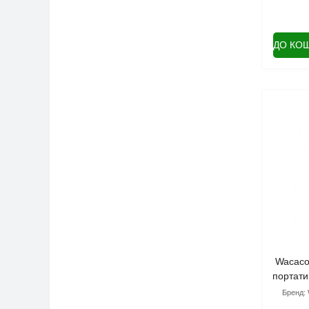
ДО КО
Wacaco
портати
Бренд: