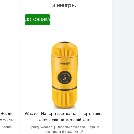
3 990грн.
ДО КОШИКА
+ кейс –
Wacaco Nanopresso жовта – портативна
 мелена
кавоварка на меленій каві
Країна
Бренд:
Wacaco
Виробник:
Wacaco
Країна
реєстрації бренду:
Китай