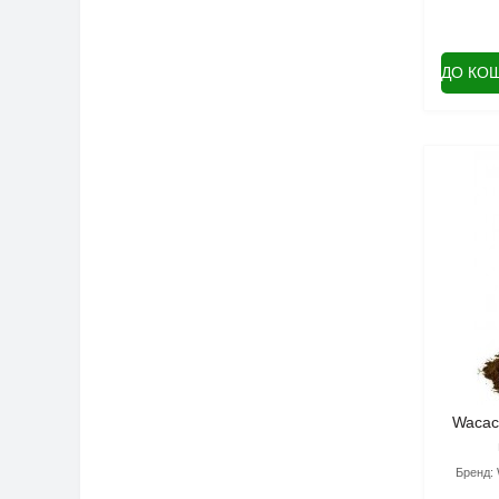
ДО КО
Wacac
Бренд: