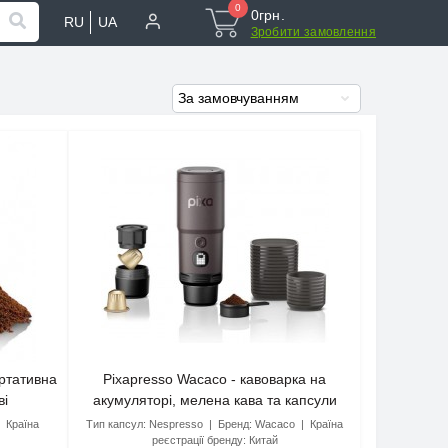
0
0грн.
RU
UA
Зробити замовлення
ортативна
Pixapresso Wacaco - кавоварка на
ві
акумуляторі, мелена кава та капсули
Nespresso
Країна
Тип капсул:
Nespresso
Бренд:
Wacaco
Країна
реєстрації бренду:
Китай