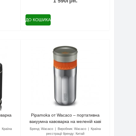
1 590грн.
ДО КОШИКА
оварка
Pipamoka от Wacaco – портативна
вакуумна кавоварка на меленій каві
Країна
Бренд:
Wacaco
Виробник:
Wacaco
Країна
реєстрації бренду:
Китай