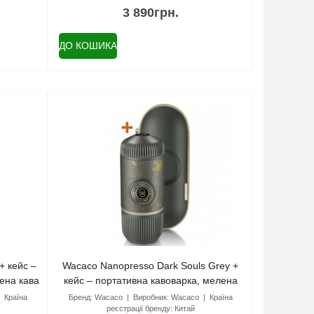
3 890грн.
ДО КОШИКА
+ кейс –
Wacaco Nanopresso Dark Souls Grey +
ена кава
кейс – портативна кавоварка, мелена
кава
Країна
Бренд:
Wacaco
Виробник:
Wacaco
Країна
реєстрації бренду:
Китай