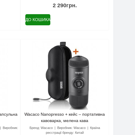
2 290грн.
ДО КОШИКА
капсульна
Wacaco Nanopresso + кейс – портативна
кавоварка, мелена кава
Виробник:
Бренд:
Wacaco
Виробник:
Wacaco
Країна
реєстрації бренду:
Китай