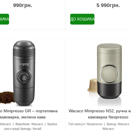
990грн.
5 990грн.
ШИКА
ДО КОШИКА
o Minipresso GR – портативна
Wacaco Minipresso NS2, ручна 
кавоварка, мелена кава
кавоварка Nespresso
Wacaco
Виробник:
Wacaco
Країна
Тип капсул:
Nespresso
Бренд:
Wacaco
реєстрації бренду:
Китай
Wacaco