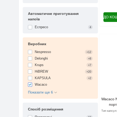
Автоматичне приготування
ДО КО
напоїв
Еспресо
4
Виробник
Nespresso
+12
Delonghi
+8
Krups
+7
HiBREW
+20
KAPSULA
+2
Wacaco
Показати ще 6
Wacaco N
порт
Спосіб розміщення
Тип капсул