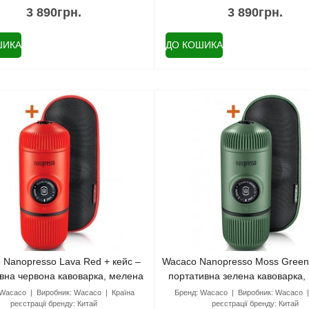
3 890грн.
3 890грн.
ШИКА
ДО КОШИКА
 Nanopresso Lava Red + кейс –
Wacaco Nanopresso Moss Green 
вна червона кавоварка, мелена
портативна зелена кавоварка,
кава
кава
Wacaco
Виробник:
Wacaco
Країна
Бренд:
Wacaco
Виробник:
Wacaco
реєстрації бренду:
Китай
реєстрації бренду:
Китай