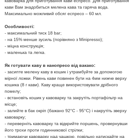
кавоварка для приготування кави еспресо. Для приготування
кави Вам знадобиться мелена кава та гаряча вода.
Максимально можливий обсяг еспресо – 60 мл.
Особливості:
- максимальний тиск 18 bar;
- на 15% менше зусиль (порівняно з Minipresso);
- міцна конструкція;
- маленька та легка.
Як готувати каву в нанопресо від вакако:
- засипте мелену каву в кошик і утрамбуйте за допомогою
мірної ложки. Рівень кави повинен бути на 4мм нижче верху
кошика (8 г кави). Каву краще використовувати дрібного
помелу;
- встановіть кошик у кавоварку та закрутіть портафільтр на
місце;
- залийте в бак окріп (бажано 92°С - 95°С) і накрутіть зверху
кавоварку;
- переверніть кавоварку та відкрийте поршень, провернувши
його трохи проти годинникової стрілки;
- тримаючи кавоварку над чашкою, повільно натискайте на