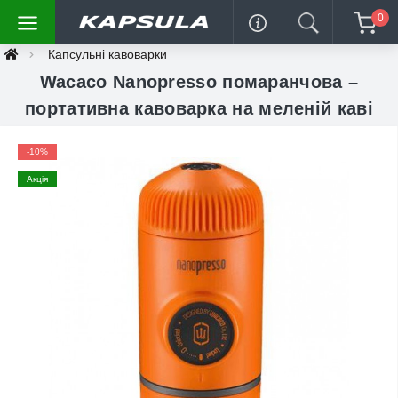
0
Капсульні кавоварки
Wacaco Nanopresso помаранчова –
портативна кавоварка на меленій каві
-10%
Акція