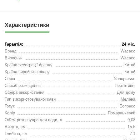
Характеристики
Гарантія:
24 міс.
Бренд
Wacaco
Виробник
Wacaco
Країна реєстрації бренду
Китай
Країна-виробник товару
Китай
Серія
Nanopresso
Спосіб розміщення
Портативні
Сфера використання
Для дому
Тип використовуваної кави
Мелена
Готує
Еспресо
Колір
Помаранчевий
Об'єм резервуара для води, л
0,08
Висота, см
15.6
Глибина, см
7.1