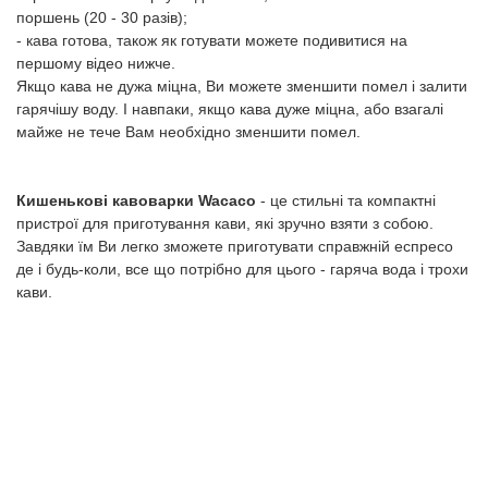
поршень (20 - 30 разів);
- кава готова, також як готувати можете подивитися на
першому відео нижче.
Якщо кава не дужа міцна, Ви можете зменшити помел і залити
гарячішу воду. І навпаки, якщо кава дуже міцна, або взагалі
майже не тече Вам необхідно зменшити помел.
Кишенькові кавоварки Wacaco
- це стильні та компактні
пристрої для приготування кави, які зручно взяти з собою.
Завдяки їм Ви легко зможете приготувати справжній еспресо
де і будь-коли, все що потрібно для цього - гаряча вода і трохи
кави.