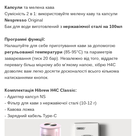
Капсули
та мелена кава
Сумісність 2 в 1: використовуйте мелену каву та капсули
Nespresso
Original
Бак для води виготовлений з
нержавіючої сталі на 100мл
Програмні функції:
Налаштуйте для себе приготування кави за допомогою
регульованої температури
(85-95°С) та параметрів
заварювання (тиск 20 бар). Незалежно від того, віддаєте
перевагу більш міцному або м'якому напою, хібрю H4C
дозволяє вам легко досягти досконалості всього кількома
натисканнями кнопок.
Комплектація Hibrew H4C Classic:
- Адаптер капсул NS
- Фільтр для кави з нержавіючої сталі (10-12 г)
- Кавова ложка
- Зарядний кабель Type-C