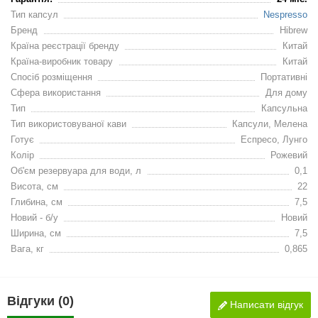
Тип капсул
Nespresso
Бренд
Hibrew
Країна реєстрації бренду
Китай
Країна-виробник товару
Китай
Спосіб розміщення
Портативні
Сфера використання
Для дому
Тип
Капсульна
Тип використовуваної кави
Капсули, Мелена
Готує
Еспресо, Лунго
Колір
Рожевий
Об'єм резервуара для води, л
0,1
Висота, см
22
Глибина, см
7,5
Новий - б/у
Новий
Ширина, см
7,5
Вага, кг
0,865
Відгуки (0)
Написати відгук