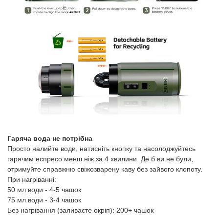
Гаряча вода не потрібна
Просто налийте води, натисніть кнопку та насолоджуйтесь
гарячим еспресо менш ніж за 4 хвилини. Де б ви не були,
отримуйте справжню свіжозварену каву без зайвого клопоту.
При нагріванні:
50 мл води - 4-5 чашок
75 мл води - 3-4 чашок
Без нагрівання (заливаєте окріп): 200+ чашок