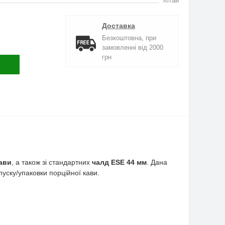
Кітай
Доставка
Безкоштовна, при
замовленні від 2000
грн
ави
, а також зі стандартних
чалд ESE 44 мм
. Дана
уску/упаковки порційної кави.