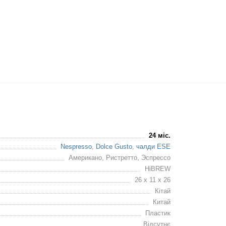
24 міс.
Nespresso
,
Dolce Gusto
,
чалди ESE
Американо, Ристретто, Эспрессо
HiBREW
26 x 11 x 26
Кітай
Китай
Пластик
Відсутнє