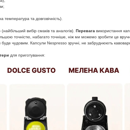
а);
ви;
на температура та довговічність).
о
(найбільший вибір смаків та аналогів).
Перевага
використання капс
льшою точністю, набагато точніше, ніж ми можемо зробити це вручн
 буде чудовим. Капсули Nespresso зручні, не забруднюють кавоварку
птери
для приготування: