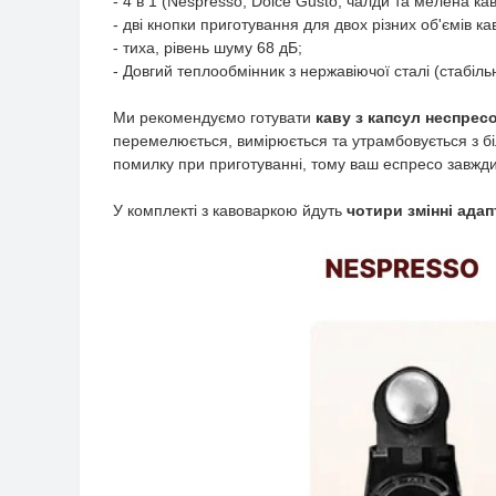
- 4 в 1 (Nespresso, Dolce Gusto, чалди та мелена кав
- дві кнопки приготування для двох різних об'ємів ка
- тиха, рівень шуму 68 дБ;
- Довгий теплообмінник з нержавіючої сталі (стабіль
Ми рекомендуємо готувати
каву з капсул неспрес
перемелюється, вимірюється та утрамбовується з бі
помилку при приготуванні, тому ваш еспресо завжди
У комплекті з кавоваркою йдуть
чотири змінні ада