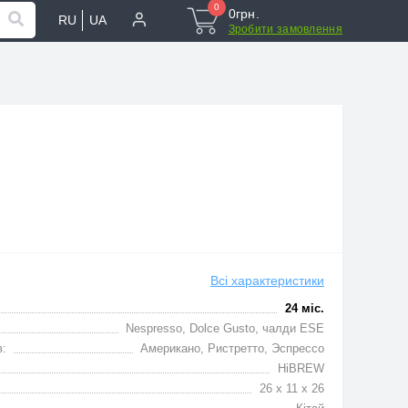
0
0грн.
RU
UA
Зробити замовлення
Всі характеристики
24 міс.
Nespresso, Dolce Gusto, чалди ESE
в:
Американо, Ристретто, Эспрессо
HiBREW
26 x 11 x 26