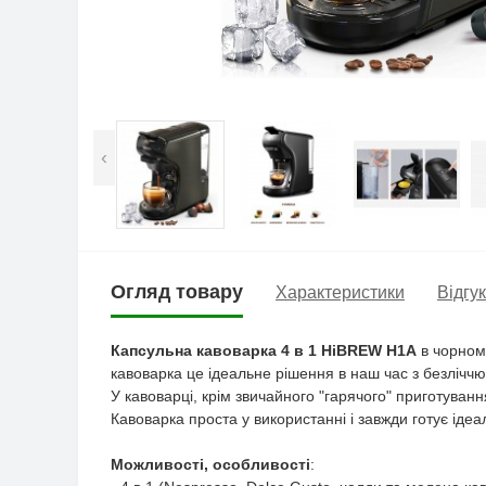
‹
Огляд товару
Характеристики
Відгук
Капсульна кавоварка 4 в 1 HiBREW H1A
в чорному
кавоварка це ідеальне рішення в наш час з безліччю
У кавоварці, крім звичайного "гарячого" приготуван
Кавоварка проста у використанні і завжди готує іде
Можливості, особливості
: