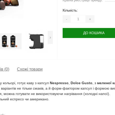
Країна реєстрації бренду:
Кількість:
-
+
ДО КОШИКА
›
ів (0)
Схожі товари
 кольорі, готує каву з капсул
Nespresso
,
Dolce Gusto
, з
меленої к
 варіантів не тільки смаків, а й форм-фактором капсул і формою вип
ня, можна готувати не використовуючи нагрівання (холодні напої).
альний еспресо чи американо.