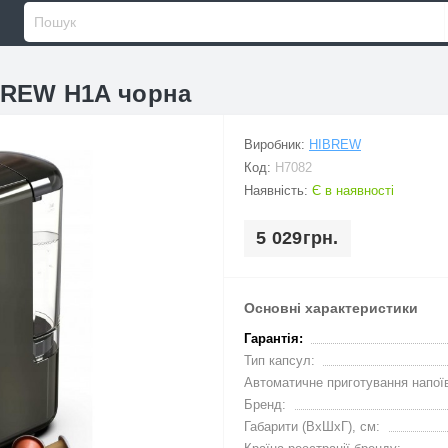
iBREW H1A чорна
Виробник:
HIBREW
Код:
H7082
Наявність:
Є в наявності
5 029грн.
Основні характеристики
Гарантія:
Тип капсул:
Автоматичне приготування напої
Бренд:
Габарити (ВхШхГ), см: