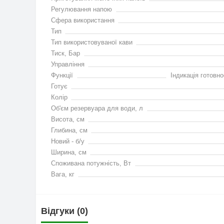
Регулювання напою
Сфера використання
Тип
Тип використовуваної кави
Тиск, Бар
Управління
Функції
Індикація готовно
Готує
Колір
Об'єм резервуара для води, л
Висота, см
Глибина, см
Новий - б/у
Ширина, см
Споживана потужність, Вт
Вага, кг
Відгуки (0)