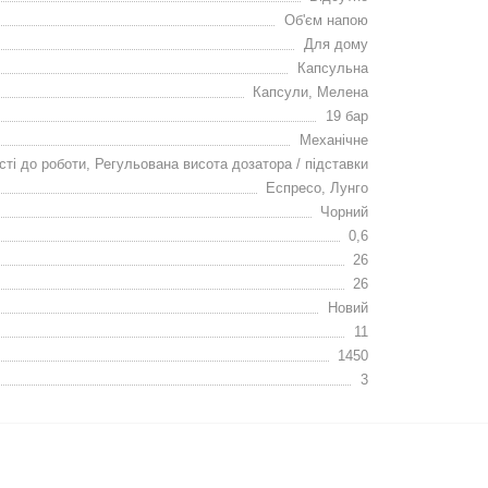
Об'єм напою
Для дому
Капсульна
Капсули, Мелена
19 бар
Механічне
сті до роботи, Регульована висота дозатора / підставки
Еспресо, Лунго
Чорний
0,6
26
26
Новий
11
1450
3