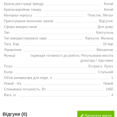
Країна реєстрації бренду
Китай
Країна-виробник товару
Китай
Матеріал корпусу
Пластик, Метал
Приготування молочних напоїв
Відсутнє
Сфера використання
Для дому
Тип
Капсульна
Тип використовуваної кави
Капсули, Мелена
Тиск, Бар
19 бар
Управління
Механічне
Функції
Індикація готовності до роботи, Регульована висота
дозатора / підставки
Готує
Еспресо, Лунго
Колір
Стальний
Об'єм резервуара для води, л
1
Новий - б/у
Новий
Споживана потужність, Вт
1450
Вага, кг
4
Відгуки (0)
Написати відгук