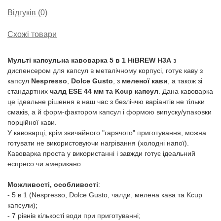
Відгуків (0)
Схожі товари
Мульті капсульна кавоварка 5 в 1 HiBREW H3A
з
диспенсером для капсул в металічному корпусі, готує каву з
капсул
Nespresso
,
Dolce Gusto
, з
меленої кави
, а також зі
стандартних
чалд ESE 44 мм та Kcup капсул
. Дана кавоварка
це ідеальне рішення в наш час з безліччю варіантів не тільки
смаків, а й форм-фактором капсул і формою випуску/упаковки
порційної кави.
У кавоварці, крім звичайного "гарячого" приготування, можна
готувати не використовуючи нагрівання (холодні напої).
Кавоварка проста у використанні і завжди готує ідеальний
еспресо чи американо.
Можливості, особливості
:
- 5 в 1 (Nespresso, Dolce Gusto, чалди, мелена кава та Kcup
капсули);
- 7 рівнів кількості води при приготуванні;