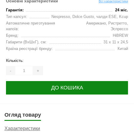
Основні характеристики
Всі характеристики
Гарантія:
24 міс.
Тип капсул:
Nespresso, Dolce Gusto, чалди ESE, Kcup
Автоматичне приготування
Американо, Ристретто,
напоїв:
Эспрессо
Бренд:
HiBREW
Габарити (ВхШхГ), см:
31 x 11 x 24,5
Країна реєстрації бренду:
Китай
Кількість:
-
+
ДО КОШИКА
Огляд товару
Характеристики