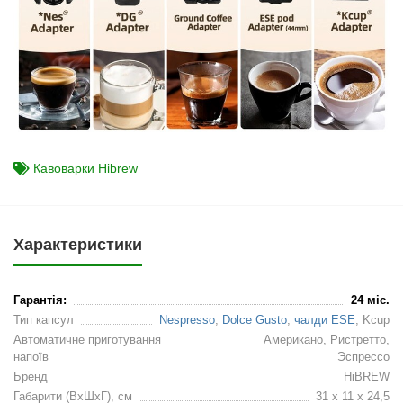
Кавоварки Hibrew
Характеристики
Гарантія:
24 міс.
Тип капсул
Nespresso
,
Dolce Gusto
,
чалди ESE
, Kcup
Автоматичне приготування
Американо, Ристретто,
напоїв
Эспрессо
Бренд
HiBREW
Габарити (ВхШхГ), см
31 x 11 x 24,5