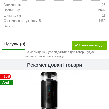
Глибина, см
26
Новий - б/у
Новий
Ширина, см
11
Споживана потужність, Вт
1450
Вага, кг
3
Відгуки (0)
Написати відгук
На жаль ще не було відгуків про цей товар. Будьте
першим хто залишить відгук!
Рекомендовані товари
-10%
Акція