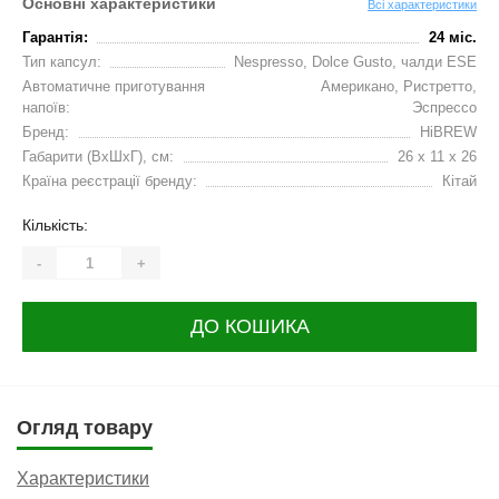
Основні характеристики
Всі характеристики
Гарантія:
24 міс.
Тип капсул:
Nespresso, Dolce Gusto, чалди ESE
Автоматичне приготування
Американо, Ристретто,
напоїв:
Эспрессо
Бренд:
HiBREW
Габарити (ВхШхГ), см:
26 x 11 x 26
Країна реєстрації бренду:
Кітай
Кількість:
-
+
ДО КОШИКА
Огляд товару
Характеристики