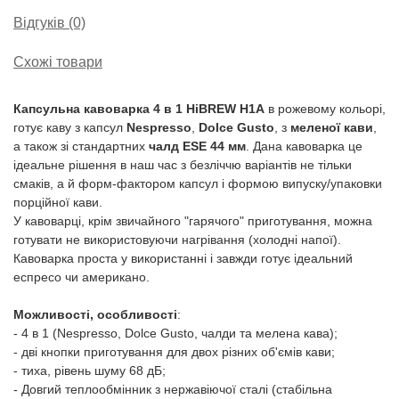
Відгуків (0)
Схожі товари
Капсульна кавоварка 4 в 1 HiBREW H1A
в рожевому кольорі,
готує каву з капсул
Nespresso
,
Dolce Gusto
, з
меленої кави
,
а також зі стандартних
чалд ESE 44 мм
. Дана кавоварка це
ідеальне рішення в наш час з безліччю варіантів не тільки
смаків, а й форм-фактором капсул і формою випуску/упаковки
порційної кави.
У кавоварці, крім звичайного "гарячого" приготування, можна
готувати не використовуючи нагрівання (холодні напої).
Кавоварка проста у використанні і завжди готує ідеальний
еспресо чи американо.
Можливості, особливості
:
- 4 в 1 (Nespresso, Dolce Gusto, чалди та мелена кава);
- дві кнопки приготування для двох різних об'ємів кави;
- тиха, рівень шуму 68 дБ;
- Довгий теплообмінник з нержавіючої сталі (стабільна