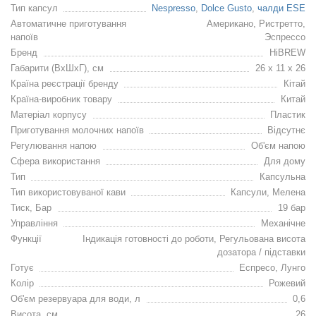
Тип капсул
Nespresso
,
Dolce Gusto
,
чалди ESE
Автоматичне приготування
Американо, Ристретто,
напоїв
Эспрессо
Бренд
HiBREW
Габарити (ВхШхГ), см
26 x 11 x 26
Країна реєстрації бренду
Кітай
Країна-виробник товару
Китай
Матеріал корпусу
Пластик
Приготування молочних напоїв
Відсутнє
Регулювання напою
Об'єм напою
Сфера використання
Для дому
Тип
Капсульна
Тип використовуваної кави
Капсули, Мелена
Тиск, Бар
19 бар
Управління
Механічне
Функції
Індикація готовності до роботи, Регульована висота
дозатора / підставки
Готує
Еспресо, Лунго
Колір
Рожевий
Об'єм резервуара для води, л
0,6
Висота, см
26