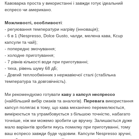
Кавоварка проста у використанні і завжди готує ідеальний
еспресо чи американо.
Можливості, особливості
:
- регуювання температури нагріву (інновація);
- 6 в 1 (Nespresso, Dolce Gusto, чалди, мелена кава, Kcup
капсули та чай);
- попереднє змочування;
- холодне приготування;
- 7 рівнів кількості води при приготуванні;
- тиха, рівень шуму 68 дБ;
- Довгий теплообмінник з нержавіючої сталі (стабільна
температура та довговічність).
Ми рекомендуємо готувати
каву з капсул неспрессо
(найбільший вибір смаків та аналогів).
Перевага
використання
капсул полягає в тому, що кава механічно перемелюється,
вимірюється та утрамбовується з більшою точністю, набагато
точніше, ніж ми можемо зробити це вручну. Залишається дуже
мало варіантів зробити якусь помилку при приготуванні, тому
ваш еспресо завжди буде чудовим. Капсули Nespresso зручні,