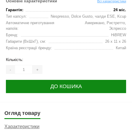
Основні характеристики
Всі характеристики
Гарантія:
24 міс.
Тип капсул:
Nespresso, Dolce Gusto, чалди ESE, Kcup
Автоматичне приготування
Американо, Ристретто,
напоїв:
Эспрессо
Бренд:
HiBREW
Габарити (ВхШхГ), см:
26 x 11 x 26
Країна реєстрації бренду:
Китай
Кількість:
-
+
ДО КОШИКА
Огляд товару
Характеристики