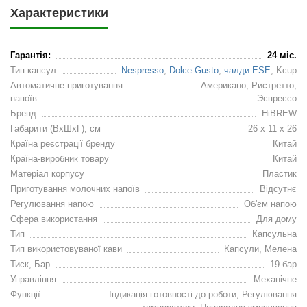
Характеристики
Гарантія:
24 міс.
Тип капсул
Nespresso
,
Dolce Gusto
,
чалди ESE
, Kcup
Автоматичне приготування
Американо, Ристретто,
напоїв
Эспрессо
Бренд
HiBREW
Габарити (ВхШхГ), см
26 x 11 x 26
Країна реєстрації бренду
Китай
Країна-виробник товару
Китай
Матеріал корпусу
Пластик
Приготування молочних напоїв
Відсутнє
Регулювання напою
Об'єм напою
Сфера використання
Для дому
Тип
Капсульна
Тип використовуваної кави
Капсули, Мелена
Тиск, Бар
19 бар
Управління
Механічне
Функції
Індикація готовності до роботи, Регулювання