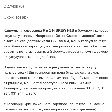
Відгуків (0)
Схожі товари
Капсульна кавоварка 6 в 1 HiBREW H1B
в бежевому кольорі,
готує каву з капсул
Nespresso
,
Dolce Gusto
, з
меленої кави
,
а також зі стандартних
чалд ESE 44 мм, Kcup капсул
та готує
чай
. Дана кавоварка це ідеальне рішення в наш час з безліччю
варіантів не тільки смаків, а й формфактором капсул і формою
випуску/упаковки порційної кави.
В даній кавоварці Ви можете
регулювати температуру
нагріву води!
Від температури води буде залежати смак
приготовленої кави, чим вища, тим кава буде більш насиченою
з гірчинкою, менша температура - кава більш м'якіша.
Температуру можна програмувати на положення 80
°
, 85
°
, 91
°
,
92
°
, 93
°
,94
°
та 95
°C.
У кавоварці, крім звичайного "гарячого" приготування, можна
готувати не використовуючи нагрівання (
холодні напої
).