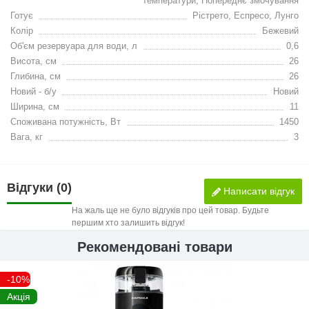
температури, Попереднє змочування
Готує
Рістрето, Еспресо, Лунго
Колір
Бежевий
Об'єм резервуара для води, л
0,6
Висота, см
26
Глибина, см
26
Новий - б/у
Новий
Ширина, см
11
Споживана потужність, Вт
1450
Вага, кг
3
Відгуки (0)
Написати відгук
На жаль ще не було відгуків про цей товар. Будьте
першим хто залишить відгук!
Рекомендовані товари
-10%
Акція